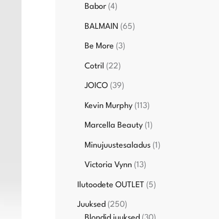
Babor
4
BALMAIN
65
Be More
3
Cotril
22
JOICO
39
Kevin Murphy
113
Marcella Beauty
1
Minujuustesaladus
1
Victoria Vynn
13
Ilutoodete OUTLET
5
Juuksed
250
Blondid juuksed
30