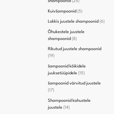
shampoonid
25
Kuivšampoonid
5
Lokkis juustele shampoonid
6
Õhukestele juustele
shampoonid
8
Rikutud juustele shampoonid
19
šampoonid kõikidele
juuksetüüpidele
15
šampoonid värvitud juustele
17
Shampoonid kahustele
juustele
14