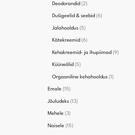
Deodorandid
2
Dušigeelid & seebid
6
Jalahooldus
5
Kätekreemid
6
Kehakreemid- ja ihupiimad
9
Küüneõlid
5
Orgaaniline kehahooldus
1
Emale
15
Jõuludeks
13
Mehele
3
Naisele
15