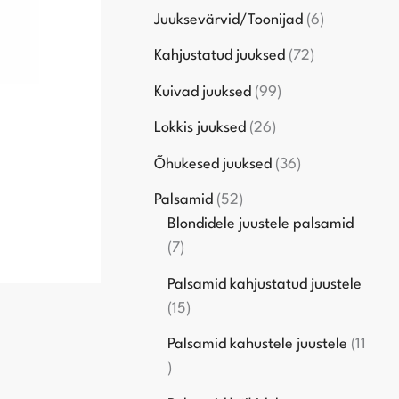
Juuksevärvid/Toonijad
6
Kahjustatud juuksed
72
Kuivad juuksed
99
Lokkis juuksed
26
Õhukesed juuksed
36
Palsamid
52
Blondidele juustele palsamid
7
Palsamid kahjustatud juustele
15
Palsamid kahustele juustele
11