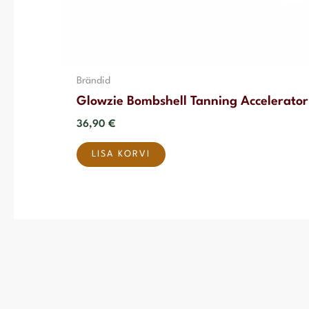
Brändid
Glowzie Bombshell Tanning Accelerato
36,90
€
LISA KORVI