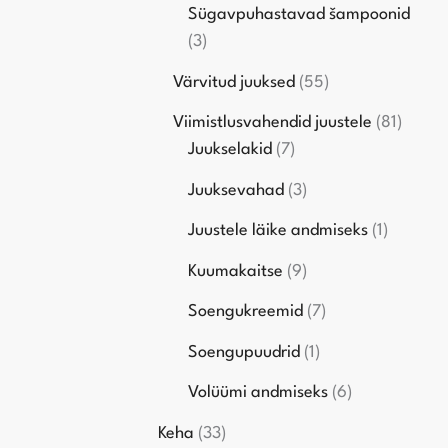
Sügavpuhastavad šampoonid
3
Värvitud juuksed
55
Viimistlusvahendid juustele
81
Juukselakid
7
Juuksevahad
3
Juustele läike andmiseks
1
Kuumakaitse
9
Soengukreemid
7
Soengupuudrid
1
Volüümi andmiseks
6
Keha
33