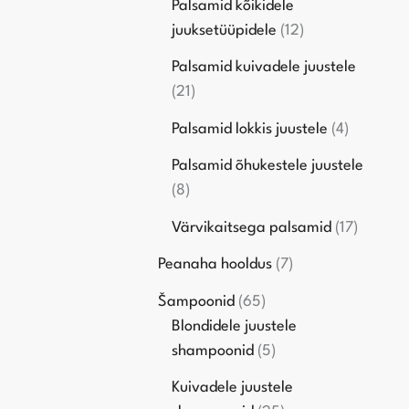
Palsamid kõikidele
juuksetüüpidele
12
Palsamid kuivadele juustele
21
Palsamid lokkis juustele
4
Palsamid õhukestele juustele
8
Värvikaitsega palsamid
17
Peanaha hooldus
7
Šampoonid
65
Blondidele juustele
shampoonid
5
Kuivadele juustele