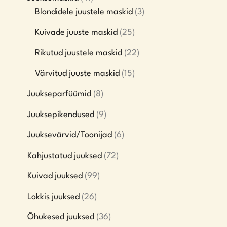
Blondidele juustele maskid
3
Kuivade juuste maskid
25
Rikutud juustele maskid
22
Värvitud juuste maskid
15
Juukseparfüümid
8
Juuksepikendused
9
Juuksevärvid/Toonijad
6
Kahjustatud juuksed
72
Kuivad juuksed
99
Lokkis juuksed
26
Õhukesed juuksed
36