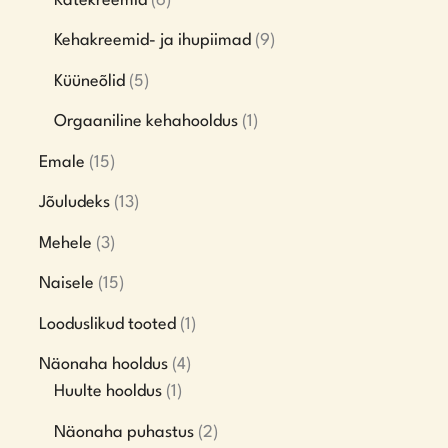
Kätekreemid
6
Kehakreemid- ja ihupiimad
9
Küüneõlid
5
Orgaaniline kehahooldus
1
Emale
15
Jõuludeks
13
Mehele
3
Naisele
15
Looduslikud tooted
1
Näonaha hooldus
4
Huulte hooldus
1
Näonaha puhastus
2