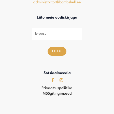
administrator@bombshell.ee
Liitu meie uudiskirjaga
LIITU
Sotsiaalmeedia
Privaatsuspoliitika
Müügitingimused