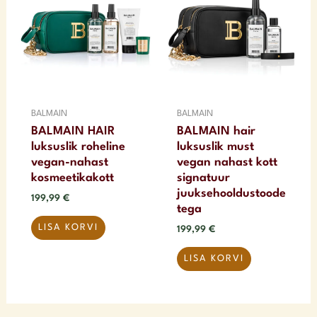
BALMAIN
BALMAIN
BALMAIN HAIR
BALMAIN hair
luksuslik roheline
luksuslik must
vegan-nahast
vegan nahast kott
kosmeetikakott
signatuur
juuksehooldustoode
199,99
€
tega
LISA KORVI
199,99
€
LISA KORVI