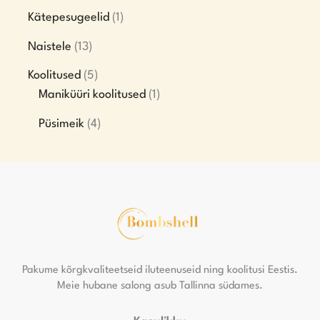
Kätepesugeelid
1
Naistele
13
Koolitused
5
Maniküüri koolitused
1
Püsimeik
4
Pakume kõrgkvaliteetseid iluteenuseid ning koolitusi Eestis.
Meie hubane salong asub Tallinna südames.