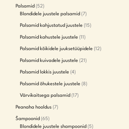
Palsamid
52
Blondidele juustele palsamid
7
Palsamid kahjustatud juustele
15
Palsamid kahustele juustele
11
Palsamid kõikidele juuksetüüpidele
12
Palsamid kuivadele juustele
21
Palsamid lokkis juustele
4
Palsamid õhukestele juustele
8
Värvikaitsega palsamid
17
Peanaha hooldus
7
Šampoonid
65
Blondidele juustele shampoonid
5