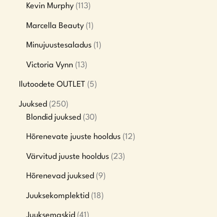
Kevin Murphy
113
Marcella Beauty
1
Minujuustesaladus
1
Victoria Vynn
13
Ilutoodete OUTLET
5
Juuksed
250
Blondid juuksed
30
Hõrenevate juuste hooldus
12
Värvitud juuste hooldus
23
Hõrenevad juuksed
9
Juuksekomplektid
18
Juuksemaskid
41