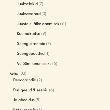
Juukselakid
7
Juuksevahad
3
Juustele läike andmiseks
1
Kuumakaitse
9
Soengukreemid
7
Soengupuudrid
1
Volüümi andmiseks
6
Keha
33
Deodorandid
2
Dušigeelid & seebid
6
Jalahooldus
5