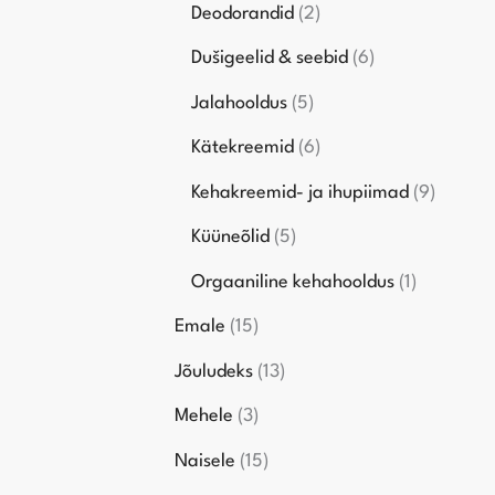
Deodorandid
2
Dušigeelid & seebid
6
Jalahooldus
5
Kätekreemid
6
Kehakreemid- ja ihupiimad
9
Küüneõlid
5
Orgaaniline kehahooldus
1
Emale
15
Jõuludeks
13
Mehele
3
Naisele
15