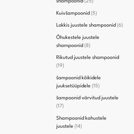
shampoonid
25
Kuivšampoonid
5
Lokkis juustele shampoonid
6
Õhukestele juustele
shampoonid
8
Rikutud juustele shampoonid
19
šampoonid kõikidele
juuksetüüpidele
15
šampoonid värvitud juustele
17
Shampoonid kahustele
juustele
14