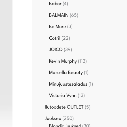
Babor
4
BALMAIN
65
Be More
3
Cotril
22
JOICO
39
Kevin Murphy
113
Marcella Beauty
1
Minujuustesaladus
1
Victoria Vynn
13
Ilutoodete OUTLET
5
Juuksed
250
Blondid juuksed
30