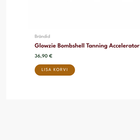
Brändid
Glowzie Bombshell Tanning Accelerato
36,90
€
LISA KORVI