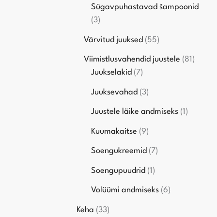
Sügavpuhastavad šampoonid
3
Värvitud juuksed
55
Viimistlusvahendid juustele
81
Juukselakid
7
Juuksevahad
3
Juustele läike andmiseks
1
Kuumakaitse
9
Soengukreemid
7
Soengupuudrid
1
Volüümi andmiseks
6
Keha
33