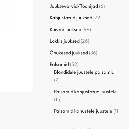
Juuksevärvid/Toonijad
6
Kahjustatud juuksed
72
Kuivad juuksed
99
Lokkis juuksed
26
Õhukesed juuksed
36
Palsamid
52
Blondidele juustele palsamid
7
Palsamid kahjustatud juustele
15
Palsamid kahustele juustele
11