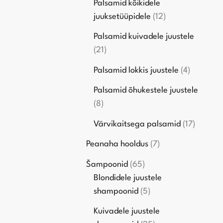
Palsamid kõikidele
juuksetüüpidele
12
Palsamid kuivadele juustele
21
Palsamid lokkis juustele
4
Palsamid õhukestele juustele
8
Värvikaitsega palsamid
17
Peanaha hooldus
7
Šampoonid
65
Blondidele juustele
shampoonid
5
Kuivadele juustele